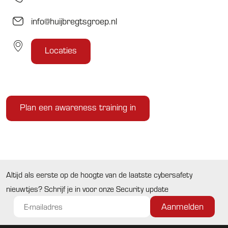
en nog wat en dan is de kans dat je even niet goed oplet net iets
info@huijbregtsgroep.nl
groter.
Wil jij de vaardigheden van jouw team op het gebied van
Locaties
cybersafety trainen, zodat ze ook in deze situatie scherp zijn?
Plan een awareness training in
Altijd als eerste op de hoogte van de laatste cybersafety
nieuwtjes? Schrijf je in voor onze Security update