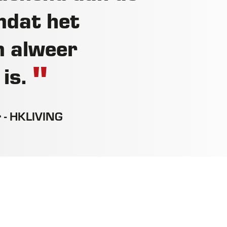
omdat het
m alweer
 is.
r - HKLIVING