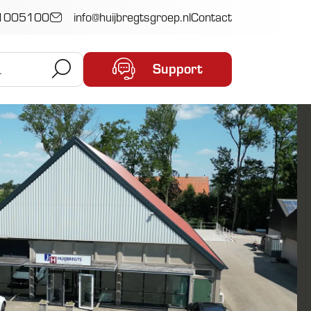
1005100
info@huijbregtsgroep.nl
Contact
Support