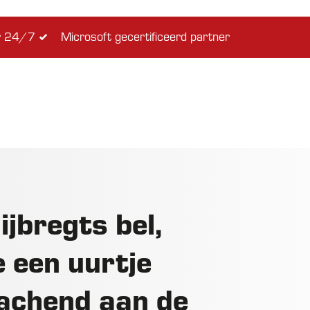
ar 24/7
Microsoft gecertificeerd partner
ijbregts bel,
e een uurtje
 lachend aan de