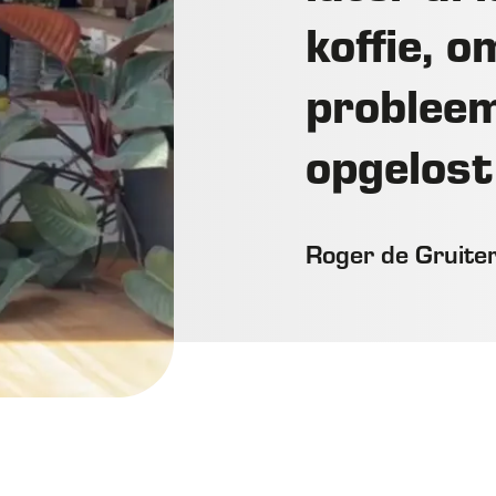
koffie, 
problee
opgelost
Roger de Gruite