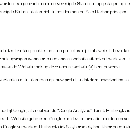
 worden overgebracht naar de Verenigde Staten en opgeslagen op ser
enigde Staten, stellen zich te houden aan de Safe Harbor principes 
geheten tracking cookies om een profiel over jou als websitebezoeker
ty ook opvragen wanneer je een andere website uit het netwerk van Hu
e naast de Website ook op deze andere website(s) bent geweest.
ertenties af te stemmen op jouw profiel, zodat deze advertenties zo ve
drijf Google, als deel van de “Google Analytics”-dienst. Huijbregts i
rs de Website gebruiken. Google kan deze informatie aan derden vers
s Google verwerken. Huijbregts ict & cybersafety heeft hier geen invl