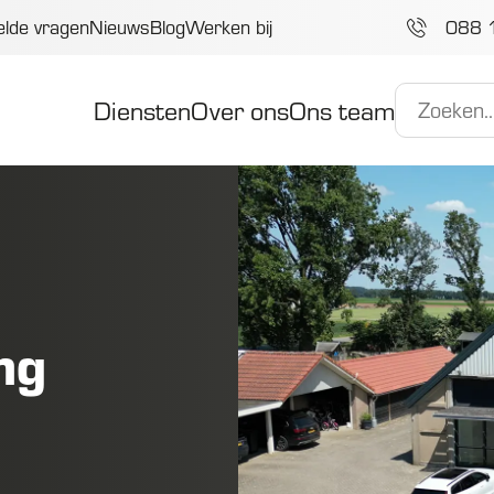
elde vragen
Nieuws
Blog
Werken bij
088 
Diensten
Over ons
Ons team
ng