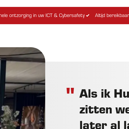
ele ontzorging in uw ICT & Cybersafety
Altijd bereikba
Als ik Hu
zitten w
later al