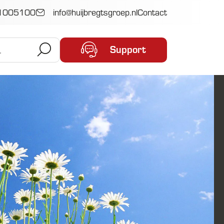
1005100
info@huijbregtsgroep.nl
Contact
Support