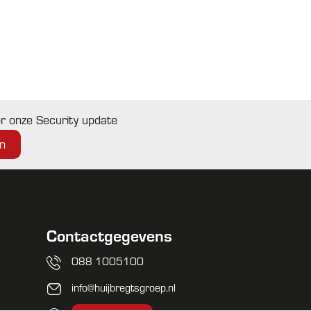
oor onze Security update
Contactgegevens
088 1005100
info@huijbregtsgroep.nl