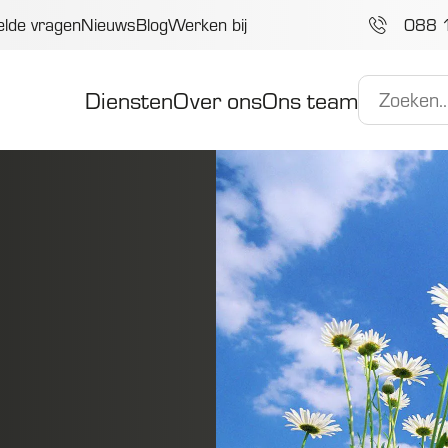
elde vragen
Nieuws
Blog
Werken bij
088 
Diensten
Over ons
Ons team