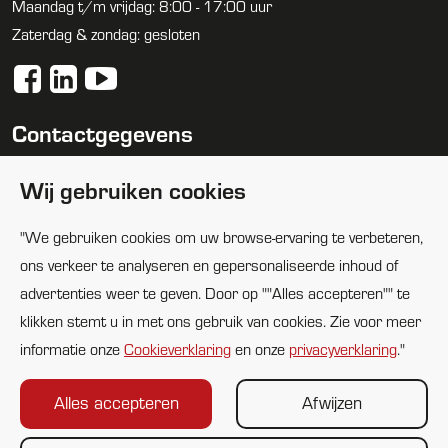
Maandag t/m vrijdag: 8:00 - 17:00 uur
Zaterdag & zondag: gesloten
Contactgegevens
088 1005100
Wij gebruiken cookies
info@huijbregtsgroep.nl
"We gebruiken cookies om uw browse-ervaring te verbeteren,
Locaties
ons verkeer te analyseren en gepersonaliseerde inhoud of
advertenties weer te geven. Door op ""Alles accepteren"" te
klikken stemt u in met ons gebruik van cookies. Zie voor meer
informatie onze
Cookieverklaring
en onze
privacyverklaring
."
Alles accepteren
Afwijzen
©2026 Huijbregts ict & cybersafety
-
privacyverklaring
-
cookieverklaring
-
algemene voorwaarden