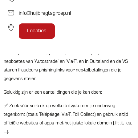
stelen of rekenen ze verborgen kosten aan.
info@huijbregtsgroep.nl
De tactieken verschillen per land, maar het patroon blijft
hetzelfde: criminelen misbruiken de verwarring rond digitale
Locaties
betalingen onderweg. Vooral toeristen, die de lokale systemen
minder goed kennen, zijn gewilde doelwitten. In Frankrijk
verschijnen valse tolapparaten, in Italië en Spanje circuleren
nepboetes van ‘Autostrade’ en ‘Via-T’, en in Duitsland en de VS
sturen fraudeurs phishinglinks voor nep-tolbetalingen die je
gegevens stelen.
Gelukkig zijn er een aantal dingen die je kan doen:
✅ Zoek vóór vertrek op welke tolsystemen je onderweg
tegenkomt (zoals Télépéage, Via-T, Toll Collect) en gebruik altijd
officiële websites of apps met het juiste lokale domein (.fr, .it, .es,
…).