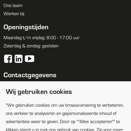
Ons team
Werken bij
Openingstijden
Maandag t/m vrijdag: 8:00 - 17:00 uur
Zaterdag & zondag: gesloten
Contactgegevens
088 1005100
Wij gebruiken cookies
info@huijbregtsgroep.nl
"We gebruiken cookies om uw browse-ervaring te verbeteren,
Locaties
ons verkeer te analyseren en gepersonaliseerde inhoud of
advertenties weer te geven. Door op ""Alles accepteren"" te
klikken stemt u in met ons gebruik van cookies. Zie voor meer