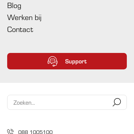
Blog
Leeg de downloadfolder
Leeg de map verwijderde items in je mailbox.
Werken bij
Contact
Hiermee voorkom je dat de harde schijf volloopt en je pc
vastloopt. Zo ga je ook digitaal schoon en fris het nieuwe jaar in
.
Support
Altijd als eerste op de hoogte van de laatste cybersafety
nieuwtjes? Schrijf je in voor onze Security update
088 1005100