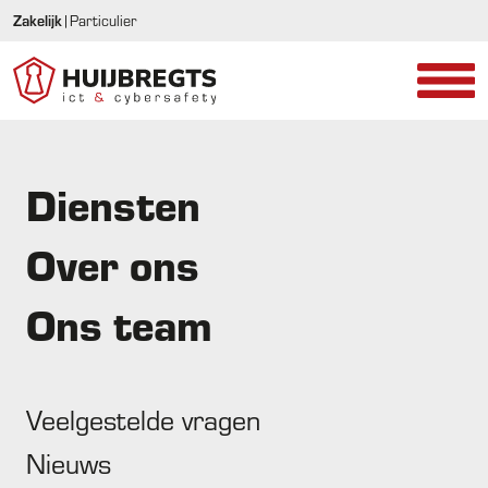
Zakelijk
|
Particulier
Diensten
Voorjaarsschoonmaak op je pc
Over ons
Ons team
Doe ook op je pc een voorjaarsschoonmaak:
Veelgestelde vragen
Nieuws
Leeg de prullenbak